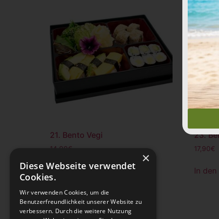
21. Bento Vegi
23. Be
14,90
€
17,90
€
×
Diese Webseite verwendet
In den Warenkorb
In den
Cookies.
Wir verwenden Cookies, um die
Benutzerfreundlichkeit unserer Website zu
verbessern. Durch die weitere Nutzung