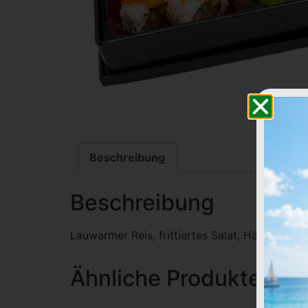
Beschreibung
Beschreibung
Lauwarmer Reis, frittiertes Salat, Hähnchenfil
Ähnliche Produkte