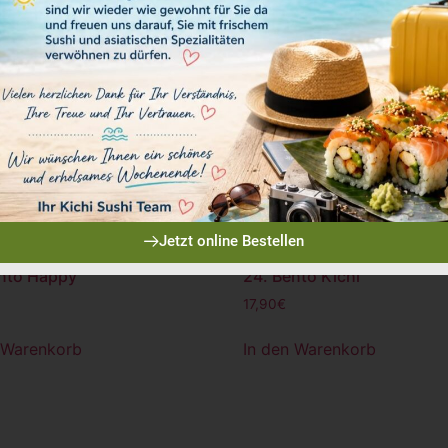
Jetzt online Bestellen
nto Happy
24. Bento Kichi
17,90
€
 Warenkorb
In den Warenkorb