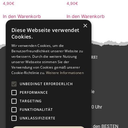
4,90
€
4,90
€
In den Warenkorb
In den Warenkorb
×
Diese Webseite verwendet
Cookies.
Wir verwenden Cookies, um die
Benutzerfreundlichkeit unserer Website zu
verbessern. Durch die weitere Nutzung
KICHI – SUSHI BAR AND MORE!
unserer Webseite stimmen Sie der
Lindenstraße 2,
Verwendung von Cookies gemäß unserer
14467 Potsdam
Cookie-Richtlinie zu.
Weitere Informationen
KONTAKT
UNBEDINGT ERFORDERLICH
Telefon: 0331/ 27374843
E-Mail: contact@kichisushi.de
PERFORMANCE
TARGETING
ÖFFNUNGSZEITEN
Dienstag – Sonntag: 11:00 -22:00 Uhr
FUNKTIONALITÄT
Montag: geschlossen
UNKLASSIFIZIERTE
TripAdvisor
|
Restaurant Guru
|
wer kennt den BESTEN