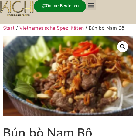
Online Bestellen
Start
/
Vietnamesische Spezilitäten
/ Bún bò Nam Bộ
Bún bò Nam Bộ