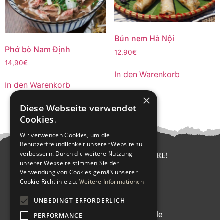
Bún nem Hà Nội
Phở bò Nam Định
12,90
€
14,90
€
In den Warenkorb
In den Warenkorb
×
Diese Webseite verwendet
Cookies.
Wir verwenden Cookies, um die
Benutzerfreundlichkeit unserer Website zu
verbessern. Durch die weitere Nutzung
KICHI – SUSHI BAR AND MORE!
unserer Webseite stimmen Sie der
Lindenstraße 2,
Verwendung von Cookies gemäß unserer
14467 Potsdam
Cookie-Richtlinie zu.
Weitere Informationen
KONTAKT
UNBEDINGT ERFORDERLICH
Telefon: 0331/ 27374843
E-Mail: contact@kichisushi.de
PERFORMANCE